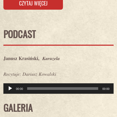
CZYTAJ WIĘCEJ
PODCAST
Janusz Krasiński,
Karuzela
Recytuje: Dariusz Kowalski
Odtwarzacz
00:00
00:00
plików
GALERIA
dźwiękowych