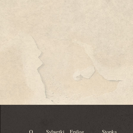
O
Sylwetki
Epilog
Stopka